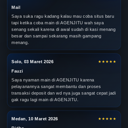
e
Mail
n
Saya suka ragu kadang kalau mau coba situs baru
tapi ketika coba main di AGENJITU wah saya
g
senang sekali karena di awal sudah di kasi menang
a
besar dan sampai sekarang masih gampang
menang.
n
R
Solo, 03 Maret 2026
★★★★★
t
Fauzi
p
Saya nyaman main di AGENJITU karena
pelayanannya sangat membantu dan proses
A
transaksi deposit dan wd nya juga sangat cepat jadi
gak ragu lagi main di AGENJITU.
k
u
Medan, 10 Maret 2026
★★★★★
r