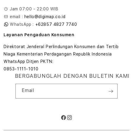
Pengiriman
Tentang MAP
Pembatalan transaksi
Jam 07:00 - 22:00 WIB
Privasi
email :
hello@digimap.co.id
Edukasi & Perusahaan
WhatsApp :
+62857 4827 7740
Layanan Pengaduan Konsumen
Direktorat Jenderal Perlindungan Konsumen dan Tertib
Niaga Kementerian Perdagangan Republik Indonesia
WhatsApp Ditjen PKTN:
0853-1111-1010
BERGABUNGLAH DENGAN BULETIN KAMI
Email
Facebook
Instagram
Metode
pembayaran