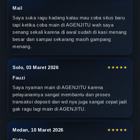
e
Mail
n
Saya suka ragu kadang kalau mau coba situs baru
tapi ketika coba main di AGENJITU wah saya
g
senang sekali karena di awal sudah di kasi menang
a
besar dan sampai sekarang masih gampang
menang.
n
R
Solo, 03 Maret 2026
★★★★★
t
Fauzi
p
Saya nyaman main di AGENJITU karena
pelayanannya sangat membantu dan proses
A
transaksi deposit dan wd nya juga sangat cepat jadi
gak ragu lagi main di AGENJITU.
k
u
Medan, 10 Maret 2026
★★★★★
r