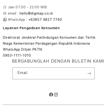
Pengiriman
Tentang MAP
Pembatalan transaksi
Jam 07:00 - 22:00 WIB
Privasi
email :
hello@digimap.co.id
Edukasi & Perusahaan
WhatsApp :
+62857 4827 7740
Layanan Pengaduan Konsumen
Direktorat Jenderal Perlindungan Konsumen dan Tertib
Niaga Kementerian Perdagangan Republik Indonesia
WhatsApp Ditjen PKTN:
0853-1111-1010
BERGABUNGLAH DENGAN BULETIN KAMI
Email
Facebook
Instagram
Metode
pembayaran