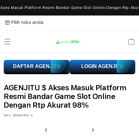
Skip to
ses Masuk Platform Resmi Bandar Game Slot Online Dengan Rtp Akur
content
Pilih toko anda
Keranja
A
DAFTAR AGENJITU
LOGIN AGENJITU
G
E
AGENJITU $ Akses Masuk Platform
N
Resmi Bandar Game Slot Online
Dengan Rtp Akurat 98%
J
SKU:
MG8H4ID-A
I
T
Previous
Next