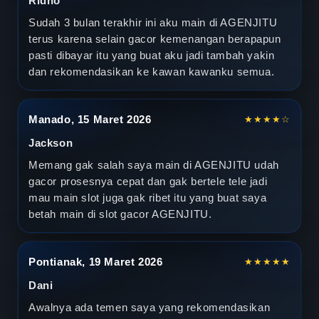
Ridho
a
Sudah 3 bulan terakhir ini aku main di AGENJITU
terus karena selain gacor kemenangan berapapun
t
pasti dibayar itu yang buat aku jadi tambah yakin
dan rekomendasikan ke kawan kawanku semua.
9
8
Manado, 15 Maret 2026
★★★★☆
%
Jackson
Memang gak salah saya main di AGENJITU udah
gacor prosesnya cepat dan gak bertele tele jadi
mau main slot juga gak ribet itu yang buat saya
betah main di slot gacor AGENJITU.
Pontianak, 19 Maret 2026
★★★★★
Dani
Awalnya ada temen saya yang rekomendasikan