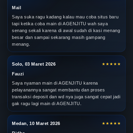
e
Mail
n
Saya suka ragu kadang kalau mau coba situs baru
tapi ketika coba main di AGENJITU wah saya
g
senang sekali karena di awal sudah di kasi menang
a
besar dan sampai sekarang masih gampang
menang.
n
R
Solo, 03 Maret 2026
★★★★★
t
Fauzi
p
Saya nyaman main di AGENJITU karena
pelayanannya sangat membantu dan proses
A
transaksi deposit dan wd nya juga sangat cepat jadi
gak ragu lagi main di AGENJITU.
k
u
Medan, 10 Maret 2026
★★★★★
r