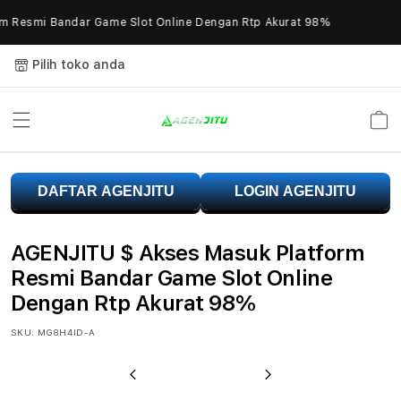
Skip to
 Resmi Bandar Game Slot Online Dengan Rtp Akurat 98%
content
Pilih toko anda
Keranja
A
DAFTAR AGENJITU
LOGIN AGENJITU
G
E
AGENJITU $ Akses Masuk Platform
N
Resmi Bandar Game Slot Online
Dengan Rtp Akurat 98%
J
SKU:
MG8H4ID-A
I
T
Previous
Next