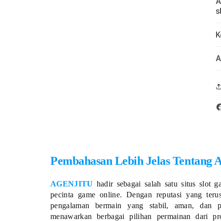
A
s
K
A
Pembahasan Lebih Jelas Tentan
AGENJITU
hadir sebagai salah satu situs slot 
pecinta game online. Dengan reputasi yang teru
pengalaman bermain yang stabil, aman, dan
menawarkan berbagai pilihan permainan dari pr