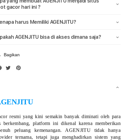
pa yang membuat AGENJITU menjadi situs
Platform
Platform
lot gacor hari ini ?
Resmi
Resmi
Bandar
Bandar
enapa harus Memiliki AGENJITU?
Game
Game
Slot
Slot
pakah AGENJITU bisa di akses dimana saja?
Online
Online
Dengan
Dengan
Rtp
Rtp
Bagikan
Akurat
Akurat
98%
98%
g AGENJITU
gacor resmi yang kini semakin banyak diminati oleh para
s berkembang, platform ini dikenal karena memberikan
 penuh peluang kemenangan. AGENJITU tidak hanya
ovider ternama, tetapi juga menghadirkan sistem yang