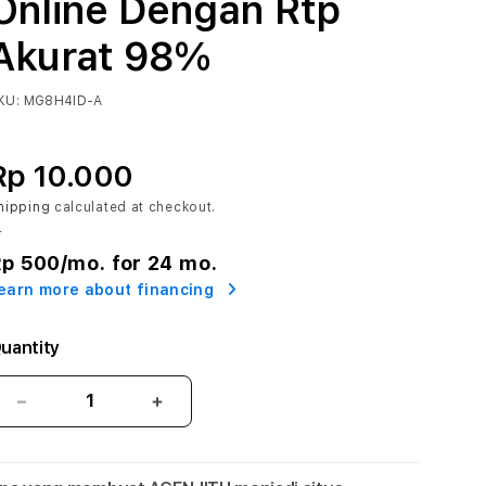
Online Dengan Rtp
Akurat 98%
KU:
MG8H4ID-A
Rp 10.000
hipping
calculated at checkout.
r
p 500
/mo. for 24 mo.
earn more about financing
uantity
AGENJITU
AGENJITU
$
$
Akses
Akses
Masuk
Masuk