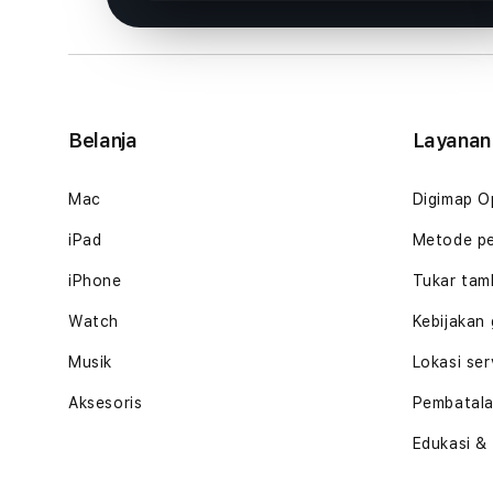
a
m
e
Belanja
Layanan
S
Mac
Digimap O
l
iPad
Metode p
o
iPhone
Tukar tam
Watch
Kebijakan 
t
Musik
Lokasi ser
O
Aksesoris
Pembatala
Edukasi &
n