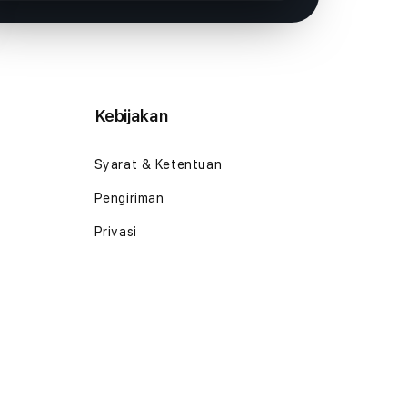
Kebijakan
Syarat & Ketentuan
Pengiriman
Privasi