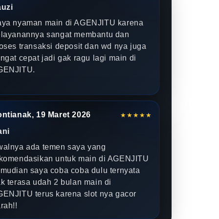
uzi
aya nyaman main di AGENJITU karena
layanannya sangat membantu dan
oses transaksi deposit dan wd nya juga
ngat cepat jadi gak ragu lagi main di
GENJITU.
ntianak, 19 Maret 2026
★★★★★
ani
alnya ada temen saya yang
komendasikan untuk main di AGENJITU
mudian saya coba coba dulu ternyata
k terasa udah 2 bulan main di
ENJITU terus karena slot nya gacor
rah!!