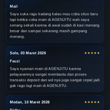
e
Mail
n
Saya suka ragu kadang kalau mau coba situs baru
tapi ketika coba main di AGENJITU wah saya
g
senang sekali karena di awal sudah di kasi menang
a
besar dan sampai sekarang masih gampang
menang.
n
R
Solo, 03 Maret 2026
★★★★★
t
Fauzi
p
Saya nyaman main di AGENJITU karena
pelayanannya sangat membantu dan proses
A
transaksi deposit dan wd nya juga sangat cepat jadi
gak ragu lagi main di AGENJITU.
k
u
Medan, 10 Maret 2026
★★★★★
r