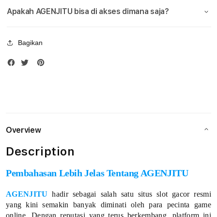
Dengan
Deng
Apakah AGENJITU bisa di akses dimana saja?
P
Rtp
Rtp
Akurat
Akur
l
98%
98%
Bagikan
a
t
f
o
r
Overview
m
Description
R
Pembahasan Lebih Jelas Tentang AGENJITU
e
AGENJITU
hadir sebagai salah satu situs slot gacor resmi
s
yang kini semakin banyak diminati oleh para pecinta game
online. Dengan reputasi yang terus berkembang, platform ini