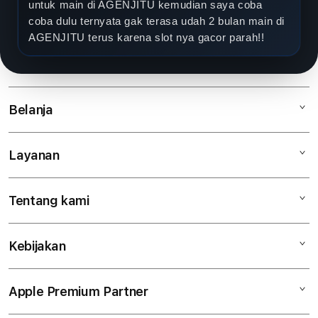
untuk main di AGENJITU kemudian saya coba
coba dulu ternyata gak terasa udah 2 bulan main di
AGENJITU terus karena slot nya gacor parah!!
Belanja
Layanan
Mac
iPad
Tentang kami
Digimap Open Studio
iPhone
Metode pembayaran
Watch
Kebijakan
Hubungi kami
Tukar tambah
Musik
Lokasi gerai
Kebijakan garansi
Aksesoris
Apple Premium Partner
Syarat & Ketentuan
Tentang Digimap
Lokasi servis center