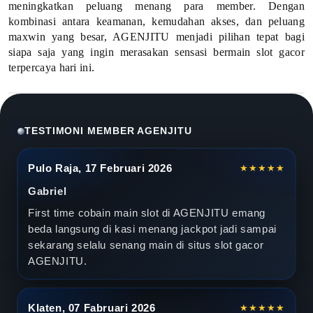
meningkatkan peluang menang para member. Dengan
S
kombinasi antara keamanan, kemudahan akses, dan peluang
maxwin yang besar, AGENJITU menjadi pilihan tepat bagi
l
siapa saja yang ingin merasakan sensasi bermain slot gacor
terpercaya hari ini.
o
t
O
TESTIMONI MEMBER AGENJITU
n
Pulo Raja, 17 Februari 2026
★★★★★
l
Gabriel
i
First time cobain main slot di AGENJITU emang
beda langsung di kasi menang jackpot jadi sampai
n
sekarang selalu senang main di situs slot gacor
AGENJITU.
e
D
Klaten, 07 Fabruari 2026
★★★★★