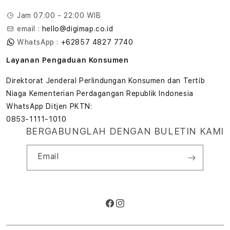
Pengiriman
Tentang MAP
Pembatalan transaksi
Jam 07:00 - 22:00 WIB
Privasi
email :
hello@digimap.co.id
Edukasi & Perusahaan
WhatsApp :
+62857 4827 7740
Layanan Pengaduan Konsumen
Direktorat Jenderal Perlindungan Konsumen dan Tertib
Niaga Kementerian Perdagangan Republik Indonesia
WhatsApp Ditjen PKTN:
0853-1111-1010
BERGABUNGLAH DENGAN BULETIN KAMI
Email
Facebook
Instagram
Metode
pembayaran