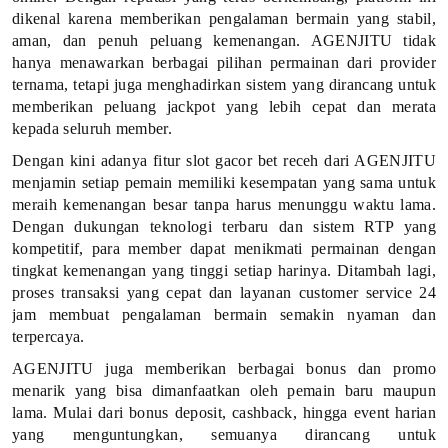
m
dikenal karena memberikan pengalaman bermain yang stabil,
aman, dan penuh peluang kemenangan. AGENJITU tidak
i
hanya menawarkan berbagai pilihan permainan dari provider
B
ternama, tetapi juga menghadirkan sistem yang dirancang untuk
memberikan peluang jackpot yang lebih cepat dan merata
a
kepada seluruh member.
Dengan kini adanya fitur slot gacor bet receh dari AGENJITU
n
menjamin setiap pemain memiliki kesempatan yang sama untuk
d
meraih kemenangan besar tanpa harus menunggu waktu lama.
Dengan dukungan teknologi terbaru dan sistem RTP yang
a
kompetitif, para member dapat menikmati permainan dengan
tingkat kemenangan yang tinggi setiap harinya. Ditambah lagi,
r
proses transaksi yang cepat dan layanan customer service 24
jam membuat pengalaman bermain semakin nyaman dan
G
terpercaya.
a
AGENJITU juga memberikan berbagai bonus dan promo
menarik yang bisa dimanfaatkan oleh pemain baru maupun
m
lama. Mulai dari bonus deposit, cashback, hingga event harian
e
yang menguntungkan, semuanya dirancang untuk