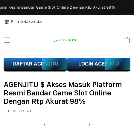
Skip to
rm Resmi Bandar Game Slot Online Dengan Rtp Akurat 98%
content
Pilih toko anda
Keranja
A
DAFTAR AGENJITU
LOGIN AGENJITU
G
E
AGENJITU $ Akses Masuk Platform
N
Resmi Bandar Game Slot Online
Dengan Rtp Akurat 98%
J
SKU:
MG8H4ID-A
I
T
Previous
Next