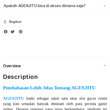
Dengan
Deng
Apakah AGENJITU bisa di akses dimana saja?
P
Rtp
Rtp
Akurat
Akur
l
98%
98%
Bagikan
a
t
f
o
r
Overview
m
Description
R
Pembahasan Lebih Jelas Tentang AGENJITU
e
AGENJITU
hadir sebagai salah satu situs slot gacor resmi
s
yang kini semakin banyak diminati oleh para pecinta game
online. Dengan reputasi yang terus berkembang, platform ini