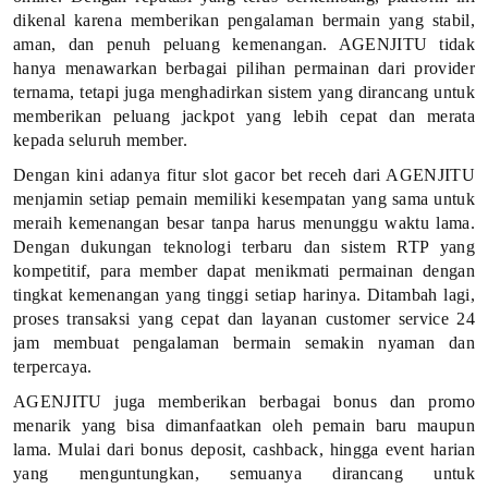
m
dikenal karena memberikan pengalaman bermain yang stabil,
aman, dan penuh peluang kemenangan. AGENJITU tidak
i
hanya menawarkan berbagai pilihan permainan dari provider
B
ternama, tetapi juga menghadirkan sistem yang dirancang untuk
memberikan peluang jackpot yang lebih cepat dan merata
a
kepada seluruh member.
Dengan kini adanya fitur slot gacor bet receh dari AGENJITU
n
menjamin setiap pemain memiliki kesempatan yang sama untuk
d
meraih kemenangan besar tanpa harus menunggu waktu lama.
Dengan dukungan teknologi terbaru dan sistem RTP yang
a
kompetitif, para member dapat menikmati permainan dengan
tingkat kemenangan yang tinggi setiap harinya. Ditambah lagi,
r
proses transaksi yang cepat dan layanan customer service 24
jam membuat pengalaman bermain semakin nyaman dan
G
terpercaya.
a
AGENJITU juga memberikan berbagai bonus dan promo
menarik yang bisa dimanfaatkan oleh pemain baru maupun
m
lama. Mulai dari bonus deposit, cashback, hingga event harian
e
yang menguntungkan, semuanya dirancang untuk