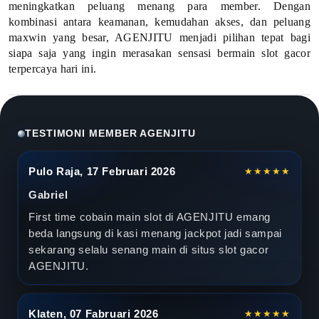
meningkatkan peluang menang para member. Dengan
S
kombinasi antara keamanan, kemudahan akses, dan peluang
maxwin yang besar, AGENJITU menjadi pilihan tepat bagi
l
siapa saja yang ingin merasakan sensasi bermain slot gacor
terpercaya hari ini.
o
t
O
TESTIMONI MEMBER AGENJITU
n
Pulo Raja, 17 Februari 2026
★★★★★
l
Gabriel
i
First time cobain main slot di AGENJITU emang
beda langsung di kasi menang jackpot jadi sampai
n
sekarang selalu senang main di situs slot gacor
AGENJITU.
e
D
Klaten, 07 Fabruari 2026
★★★★★