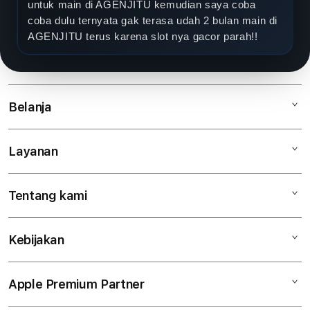
untuk main di AGENJITU kemudian saya coba
coba dulu ternyata gak terasa udah 2 bulan main di
AGENJITU terus karena slot nya gacor parah!!
Belanja
Layanan
Mac
iPad
Tentang kami
Digimap Open Studio
iPhone
Metode pembayaran
Watch
Kebijakan
Hubungi kami
Tukar tambah
Musik
Lokasi gerai
Kebijakan garansi
Aksesoris
Apple Premium Partner
Syarat & Ketentuan
Tentang Digimap
Lokasi servis center