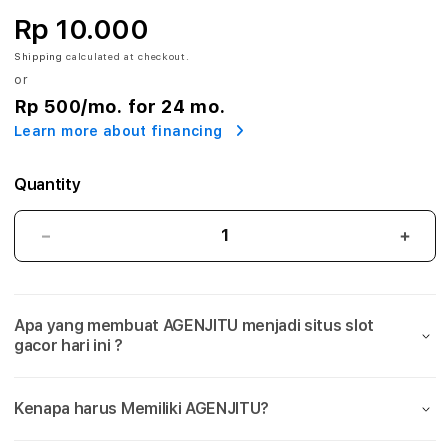
U
Rp 10.000
$
Shipping
calculated at checkout.
or
A
Rp 500
/mo. for 24 mo.
k
Learn more about financing
s
Quantity
e
s
AGENJITU
AGEN
$
$
M
Akses
Akse
Masuk
Masu
a
Apa yang membuat AGENJITU menjadi situs slot
Platform
Plat
gacor hari ini ?
Resmi
Resm
s
Bandar
Band
Game
Gam
u
Kenapa harus Memiliki AGENJITU?
Slot
Slot
Online
Onlin
k