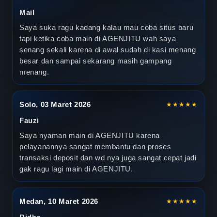
e
Mail
n
Saya suka ragu kadang kalau mau coba situs baru
tapi ketika coba main di AGENJITU wah saya
g
senang sekali karena di awal sudah di kasi menang
a
besar dan sampai sekarang masih gampang
menang.
n
R
Solo, 03 Maret 2026
★★★★★
t
Fauzi
p
Saya nyaman main di AGENJITU karena
pelayanannya sangat membantu dan proses
A
transaksi deposit dan wd nya juga sangat cepat jadi
gak ragu lagi main di AGENJITU.
k
u
Medan, 10 Maret 2026
★★★★★
r