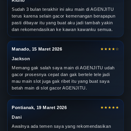
Ridho
a
Sudah 3 bulan terakhir ini aku main di AGENJITU
terus karena selain gacor kemenangan berapapun
t
pasti dibayar itu yang buat aku jadi tambah yakin
dan rekomendasikan ke kawan kawanku semua.
9
8
Manado, 15 Maret 2026
★★★★☆
%
Jackson
Memang gak salah saya main di AGENJITU udah
gacor prosesnya cepat dan gak bertele tele jadi
mau main slot juga gak ribet itu yang buat saya
betah main di slot gacor AGENJITU.
Pontianak, 19 Maret 2026
★★★★★
Dani
Awalnya ada temen saya yang rekomendasikan