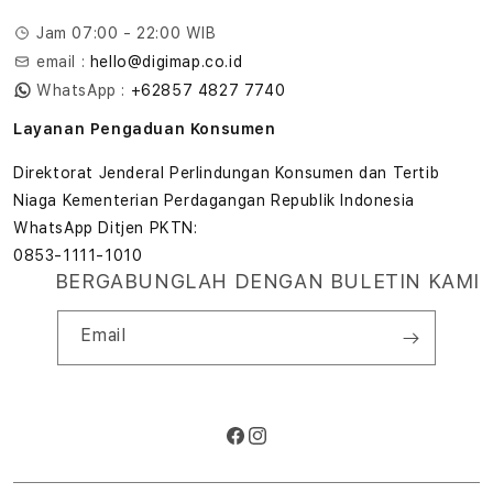
Pengiriman
Tentang MAP
Pembatalan transaksi
Jam 07:00 - 22:00 WIB
Privasi
email :
hello@digimap.co.id
Edukasi & Perusahaan
WhatsApp :
+62857 4827 7740
Layanan Pengaduan Konsumen
Direktorat Jenderal Perlindungan Konsumen dan Tertib
Niaga Kementerian Perdagangan Republik Indonesia
WhatsApp Ditjen PKTN:
0853-1111-1010
BERGABUNGLAH DENGAN BULETIN KAMI
Email
Facebook
Instagram
Metode
pembayaran