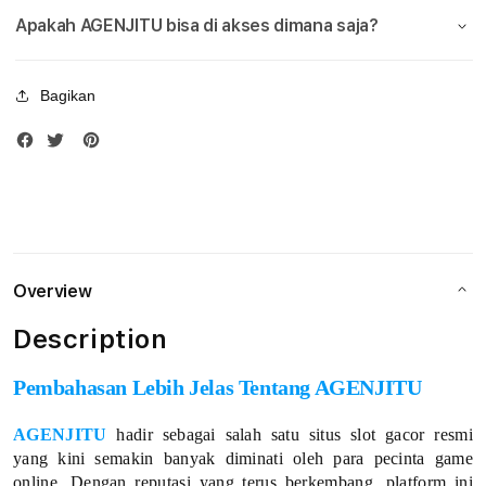
Dengan
Deng
Apakah AGENJITU bisa di akses dimana saja?
P
Rtp
Rtp
Akurat
Akur
l
98%
98%
Bagikan
a
t
f
o
r
Overview
m
Description
R
Pembahasan Lebih Jelas Tentang AGENJITU
e
AGENJITU
hadir sebagai salah satu situs slot gacor resmi
s
yang kini semakin banyak diminati oleh para pecinta game
online. Dengan reputasi yang terus berkembang, platform ini