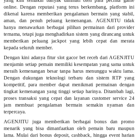
yang kini semakin banyak diminati oleh para pecinta game
m
online. Dengan reputasi yang terus berkembang, platform ini
i
dikenal karena memberikan pengalaman bermain yang stabil,
aman, dan penuh peluang kemenangan. AGENJITU tidak
B
hanya menawarkan berbagai pilihan permainan dari provider
ternama, tetapi juga menghadirkan sistem yang dirancang untuk
a
memberikan peluang jackpot yang lebih cepat dan merata
kepada seluruh member.
n
Dengan kini adanya fitur slot gacor bet receh dari AGENJITU
d
menjamin setiap pemain memiliki kesempatan yang sama untuk
meraih kemenangan besar tanpa harus menunggu waktu lama.
a
Dengan dukungan teknologi terbaru dan sistem RTP yang
kompetitif, para member dapat menikmati permainan dengan
r
tingkat kemenangan yang tinggi setiap harinya. Ditambah lagi,
G
proses transaksi yang cepat dan layanan customer service 24
jam membuat pengalaman bermain semakin nyaman dan
a
terpercaya.
AGENJITU juga memberikan berbagai bonus dan promo
m
menarik yang bisa dimanfaatkan oleh pemain baru maupun
e
lama. Mulai dari bonus deposit, cashback, hingga event harian