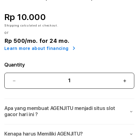
U
$
Rp 10.000
A
Shipping
calculated at checkout.
or
k
Rp 500
/mo. for 24 mo.
Learn more about financing
s
e
Quantity
s
AGENJITU
AGEN
M
$
$
Akses
Akse
a
Masuk
Masu
Apa yang membuat AGENJITU menjadi situs slot
Platform
Plat
s
gacor hari ini ?
Resmi
Resm
u
Bandar
Band
Game
Gam
k
Kenapa harus Memiliki AGENJITU?
Slot
Slot