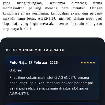
yang menguntungkan, semuanya dirancang untuk
S
meningkatkan peluang menang para member. Dengan
kombinasi antara keamanan, kemudahan akses, dan peluang
l
maxwin yang besar, AGENJITU menjadi pilihan tepat bagi
siapa saja yang ingin merasakan sensasi bermain slot gacor
o
terpercaya hari ini.
t
O
TESTIMONI MEMBER AGENJITU
n
l
Pulo Raja, 17 Februari 2026
★★★★★
i
Gabriel
First time cobain main slot di AGENJITU emang
n
beda langsung di kasi menang jackpot jadi sampai
e
sekarang selalu senang main di situs slot gacor
AGENJITU.
D