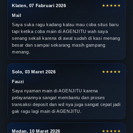
e
Klaten, 07 Fabruari 2026
★★★★★
n
Mail
Saya suka ragu kadang kalau mau coba situs baru
g
tapi ketika coba main di AGENJITU wah saya
a
senang sekali karena di awal sudah di kasi menang
besar dan sampai sekarang masih gampang
n
menang.
R
t
Solo, 03 Maret 2026
★★★★★
Fauzi
p
Saya nyaman main di AGENJITU karena
A
pelayanannya sangat membantu dan proses
transaksi deposit dan wd nya juga sangat cepat jadi
k
gak ragu lagi main di AGENJITU.
u
r
Medan, 10 Maret 2026
★★★★★