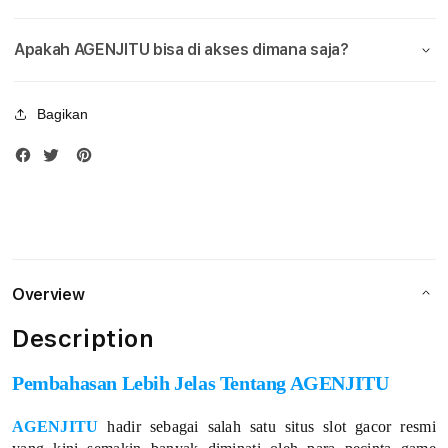
Online
Onlin
P
Dengan
Deng
Apakah AGENJITU bisa di akses dimana saja?
Rtp
Rtp
l
Akurat
Akur
98%
98%
a
Bagikan
t
f
o
r
Overview
m
Description
R
e
Pembahasan Lebih Jelas Tentang AGENJITU
s
AGENJITU
hadir sebagai salah satu situs slot gacor resmi